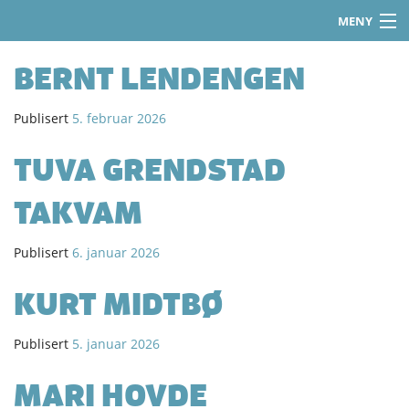
MENY
Gå
Hjem
til
BERNT LENDENGEN
innholdet
Instruktører
Publisert
5. februar 2026
Tips & Råd
TUVA GRENDSTAD
Om oss
TAKVAM
Logg inn
Publisert
6. januar 2026
Registrer deg
KURT MIDTBØ
Publisert
5. januar 2026
MARI HOVDE