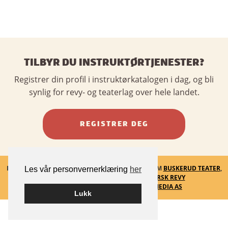
TILBYR DU INSTRUKTØRTJENESTER?
Registrer din profil i instruktørkatalogen i dag, og bli
synlig for revy- og teaterlag over hele landet.
REGISTRER DEG
INSTRUKTØRKATALOGEN - ET SAMARBEID MELLOM
BUSKERUD TEATER
,
Les vår personvernerklæring
her
VESTLANDSKE TEATERSENTER
OG
NORSK REVY
BYGGET PÅ
WORDPRESS
AV
SMART MEDIA AS
Lukk