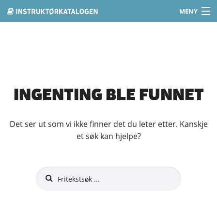
MENY
Gå
Hjem
til
innholdet
Instruktører
Tips & Råd
INGENTING BLE FUNNET
Om oss
Logg inn
Det ser ut som vi ikke finner det du leter etter. Kanskje
et søk kan hjelpe?
Registrer deg