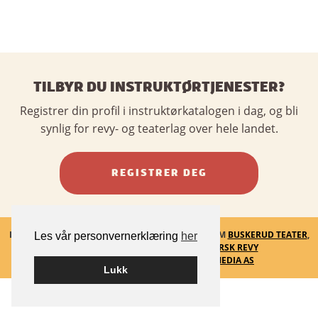
TILBYR DU INSTRUKTØRTJENESTER?
Registrer din profil i instruktørkatalogen i dag, og bli
synlig for revy- og teaterlag over hele landet.
REGISTRER DEG
INSTRUKTØRKATALOGEN - ET SAMARBEID MELLOM
BUSKERUD TEATER
,
Les vår personvernerklæring
her
VESTLANDSKE TEATERSENTER
OG
NORSK REVY
BYGGET PÅ
WORDPRESS
AV
SMART MEDIA AS
Lukk