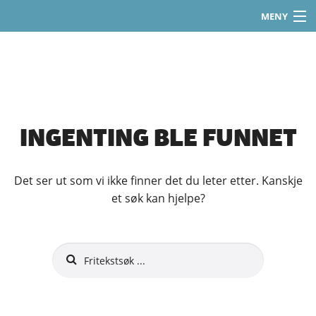
MENY
Gå
Hjem
til
innholdet
Instruktører
Tips & Råd
INGENTING BLE FUNNET
Om oss
Logg inn
Det ser ut som vi ikke finner det du leter etter. Kanskje
et søk kan hjelpe?
Registrer deg